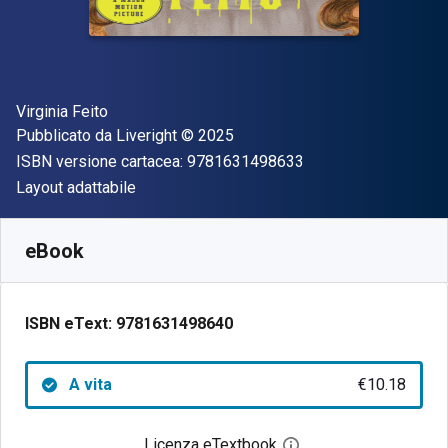
Autore(i)
Virginia Feito
Editore
Copyright
Pubblicato da
Liveright
© 2025
"ISBN-13 97816314
ISBN versione cartacea:
9781631498633
Formato
Layout adattabile
Disponibile da
€
10.18
EUR
SKU:
9781631498640
eBook
ISBN eText:
9781631498640
A vita
€10.18
Licenza eTextbook
Apri la finestra di dia