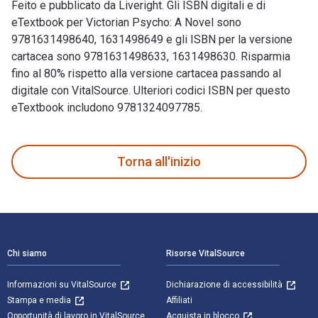
Feito e pubblicato da Liveright. Gli ISBN digitali e di
eTextbook per Victorian Psycho: A Novel sono
9781631498640, 1631498649 e gli ISBN per la versione
cartacea sono 9781631498633, 1631498630. Risparmia
fino al 80% rispetto alla versione cartacea passando al
digitale con VitalSource. Ulteriori codici ISBN per questo
eTextbook includono 9781324097785.
Victorian Psycho: A Novel 1st Edizione è scritto da Virginia
Torna all'inizio
Navigazione a piè di pagina
Chi siamo
Risorse VitalSource
Informazioni su VitalSource
Dichiarazione di accessibilità
Stampa e media
Affiliati
Opportunità di lavoro in VitalSource
Acquista in blocco