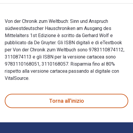
Von der Chronik zum Weltbuch: Sinn und Anspruch
südwestdeutscher Hauschroniken am Ausgang des
Mittelalters 1st Edizione è scritto da Gerhard Wolf e
pubblicato da De Gruyter. Gli ISBN digitali e di eTextbook
per Von der Chronik zum Weltbuch sono 9783110874112,
3110874113 e gli ISBN per la versione cartacea sono
9783110168051, 3110168057. Risparmia fino al 80%
rispetto alla versione cartacea passando al digitale con
VitalSource.
Von der Chronik zum Weltbuch: Sinn und Anspruch südwestdeut
Torna all'inizio
Navigazione a piè di pagina