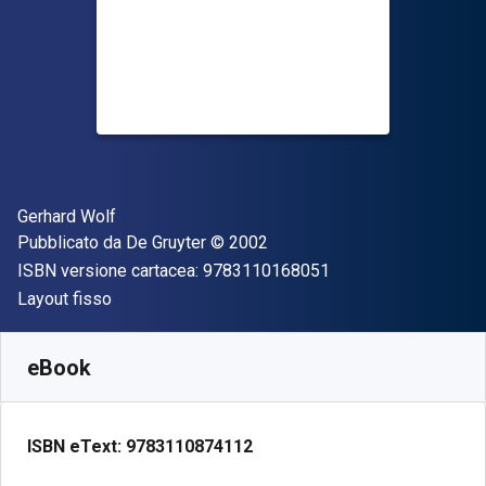
Autore(i)
Gerhard Wolf
Editore
Copyright
Pubblicato da
De Gruyter
© 2002
"ISBN-13 97831101
ISBN versione cartacea:
9783110168051
Formato
Layout fisso
Disponibile da
€
207.95
EUR
SKU:
9783110874112
eBook
ISBN eText:
9783110874112