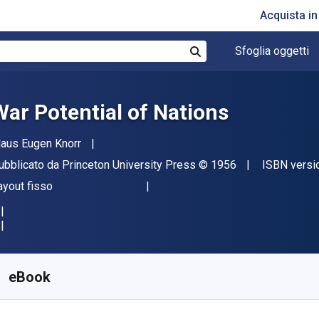
Acquista i
Sfoglia oggetti
Cerca
War Potential of Nations
tore(i)
laus Eugen Knorr
ditore
Copyright
ubblicato da
Princeton University Press
© 1956
ISBN versi
ormato
ayout fisso
isponibile da
€
59.28
EUR
KU:
9781400879489
eBook