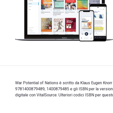
War Potential of Nations è scritto da Klaus Eugen Knorr
9781400879489, 1400879485 e gli ISBN per la versione
digitale con VitalSource. Ulteriori codici ISBN per q
War Potential of Nations è scritto da Klaus Eugen Knor