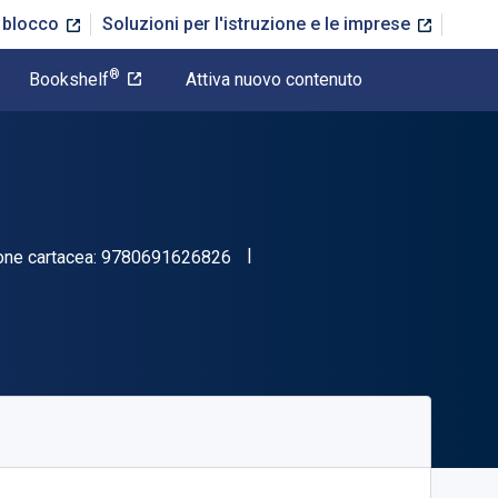
n blocco
Soluzioni per l'istruzione e le imprese
®
Bookshelf
Attiva nuovo contenuto
"ISBN-13 9780691626826"
one cartacea:
9780691626826