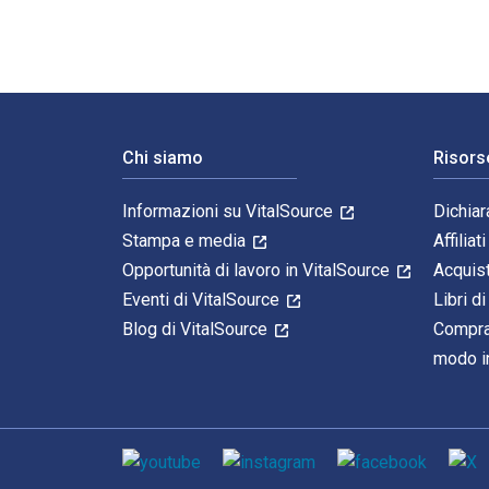
Navigazione a piè di pagina
Chi siamo
Risors
Informazioni su VitalSource
Dichiar
Stampa e media
Affiliati
Opportunità di lavoro in VitalSource
Acquis
Eventi di VitalSource
Libri di
Blog di VitalSource
Compra
modo in
Mezzi sociali