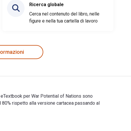
Ricerca globale
Cerca nel contenuto del libro, nelle
figure e nella tua cartella di lavoro
nformazioni
di eTextbook per War Potential of Nations sono
80% rispetto alla versione cartacea passando al
i e di eTextbook per War Potential of Nations sono 97814008794