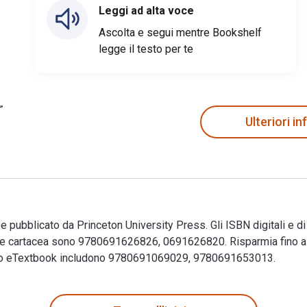
Leggi ad alta voce
Ascolta e segui mentre Bookshelf
legge il testo per te
Ulteriori i
 e pubblicato da Princeton University Press. Gli ISBN digitali e 
 cartacea sono 9780691626826, 0691626820. Risparmia fino al 
uesto eTextbook includono 9780691069029, 9780691653013.
r e pubblicato da Princeton University Press. Gli ISBN digital