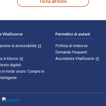
Torna all'inizio
e VitalSource
Permettici di aiutarti
azione di accessibilità
Politica di rimborso
Domande frequenti
ta in blocco
Assistenza VitalSource
 testo digitali
 in modo sicuro. Compra in
telligente
M