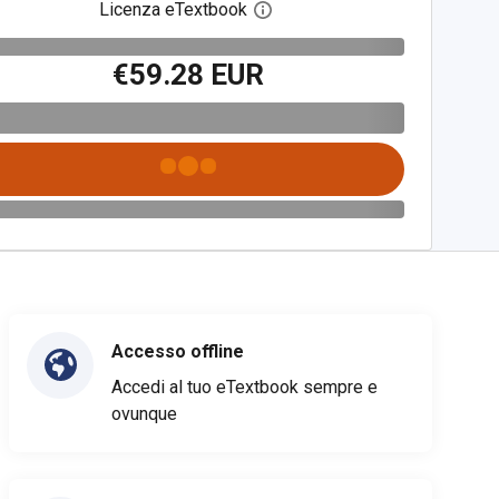
Licenza eTextbook
Apri la finestra di dialogo del
€59.28 EUR
Accesso offline
Accedi al tuo eTextbook sempre e
ovunque