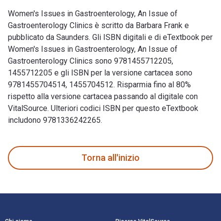
Women's Issues in Gastroenterology, An Issue of
Gastroenterology Clinics è scritto da Barbara Frank e
pubblicato da Saunders. Gli ISBN digitali e di eTextbook per
Women's Issues in Gastroenterology, An Issue of
Gastroenterology Clinics sono 9781455712205,
1455712205 e gli ISBN per la versione cartacea sono
9781455704514, 1455704512. Risparmia fino al 80%
rispetto alla versione cartacea passando al digitale con
VitalSource. Ulteriori codici ISBN per questo eTextbook
includono 9781336242265.
Women's Issues in Gastroenterology, An Issue of Gastroentero
Torna all'inizio
Navigazione a piè di pagina