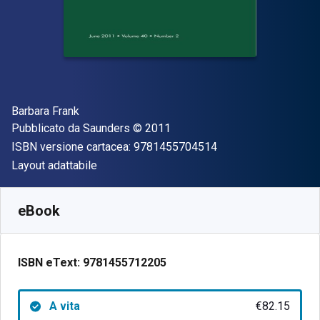
Autore(i)
Barbara Frank
Editore
Copyright
Pubblicato da
Saunders
© 2011
"ISBN-13 97814557
ISBN versione cartacea:
9781455704514
Formato
Layout adattabile
Disponibile da
€
82.15
EUR
SKU:
9781455712205
eBook
ISBN eText:
9781455712205
A vita
€82.15