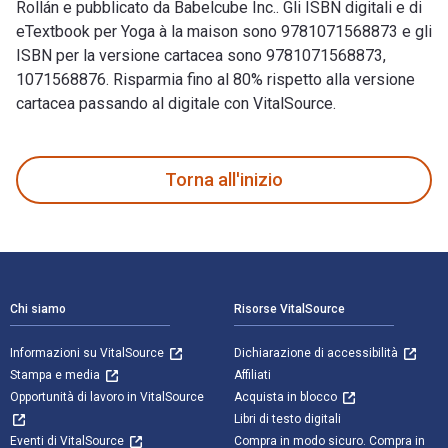
Rollán e pubblicato da Babelcube Inc.. Gli ISBN digitali e di
eTextbook per Yoga à la maison sono 9781071568873 e gli
ISBN per la versione cartacea sono 9781071568873,
1071568876. Risparmia fino al 80% rispetto alla versione
cartacea passando al digitale con VitalSource.
Yoga à la maison: Cours pour débutants è scritto da Aimar Rol
Torna all'inizio
Navigazione a piè di pagina
Chi siamo
Risorse VitalSource
Informazioni su VitalSource
Dichiarazione di accessibilità
Stampa e media
Affiliati
Opportunità di lavoro in VitalSource
Acquista in blocco
Libri di testo digitali
Eventi di VitalSource
Compra in modo sicuro. Compra in