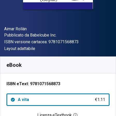
Autore(i)
Aimar Rollán
Editore
Pubblicato da
Babelcube Inc.
"ISBN-13 97810715
ISBN versione cartacea:
9781071568873
Formato
Layout adattabile
Disponibile da
€
1.11
EUR
SKU:
9781071568873
eBook
ISBN eText:
9781071568873
A vita
€1.11
Licenza eTextbook
Apri la finestra di dia