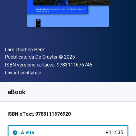
Autore(i)
Lars Thorben Henk
Editore
Copyright
Pubblicato da
De Gruyter
© 2025
"ISBN-13 97831116
ISBN versione cartacea:
9783111676746
Formato
Layout adattabile
Disponibile da
€
114.35
EUR
SKU:
9783111676920
eBook
ISBN eText:
9783111676920
A vita
€114.35