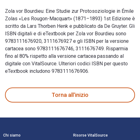
Zola vor Bourdieu: Eine Studie zur Protosoziologie in Émile
Zolas «Les Rougon-Macquart» (1871–1893) 1st Edizione è
scritto da Lars Thorben Henk e pubblicato da De Gruyter. Gli
ISBN digitali e di eTextbook per Zola vor Bourdieu sono
9783111676920, 3111676927 e gli ISBN per la versione
cartacea sono 9783111676746, 3111676749. Risparmia
fino al 80% rispetto alla versione cartacea passando al
digitale con VitalSource. Ulteriori codici ISBN per questo
eTextbook includono 9783111676906.
Zola vor Bourdieu: Eine Studie zur Protosoziologie in Émile 
Torna all'inizio
Navigazione a piè di pagina
Chi siamo
Risorse VitalSource