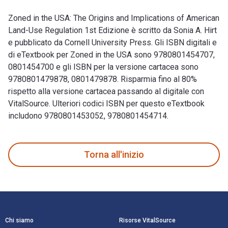
Zoned in the USA: The Origins and Implications of American
Land-Use Regulation 1st Edizione è scritto da Sonia A. Hirt
e pubblicato da Cornell University Press. Gli ISBN digitali e
di eTextbook per Zoned in the USA sono 9780801454707,
0801454700 e gli ISBN per la versione cartacea sono
9780801479878, 0801479878. Risparmia fino al 80%
rispetto alla versione cartacea passando al digitale con
VitalSource. Ulteriori codici ISBN per questo eTextbook
includono 9780801453052, 9780801454714.
Zoned in the USA: The Origins and Implications of American L
Torna all'inizio
Navigazione a piè di pagina
Chi siamo
Risorse VitalSource