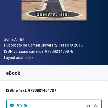
Autore(i)
Sonia A. Hirt
Editore
Copyright
Pubblicato da
Cornell University Press
© 2015
"ISBN-13 97808014
ISBN versione cartacea:
9780801479878
Formato
Layout adattabile
Disponibile da
€
21.83
EUR
SKU:
9780801454707
eBook
ISBN eText:
9780801454707
A vita
€21.83