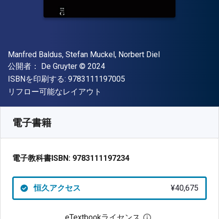
著者
Manfred Baldus, Stefan Muckel, Norbert Diel
出版社
著作権
公開者：
De Gruyter
© 2024
"ISBN-13 9783111197005"
ISBNを印刷する:
9783111197005
形式
リフロー可能なレイアウト
入手先
¥
40674.70
JPY
SKU:
9783111197234
電子書籍
電子教科書ISBN:
9783111197234
恒久アクセス
¥40,675
eTextbookライセンス
デジタルライセン