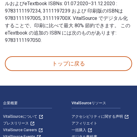
ルおよびeTextbook ISBNs: 01.07.2020–31.12.2020 :
9783111197234, 3111197239 および 印刷版のISBNは
9783111197005, 311119700X. VitalSource でデジタル化
することで、印刷に比べて最大 80% 節約できます。 この
eTextbook の追加の ISBN には次のものがあります:
9783111197050.
01.07.2020–31.12.2020 1st 版 著者: Manfred Baldus
トップに戻る
フッターナビゲーション
企業概要
VitalSourceリソース
VitalSourceについて
アクセシビリティに関する声明
プレスリリース
アフィリエイト
VitalSource Careers
一括購入
VitalSource Events
デジタル教科書