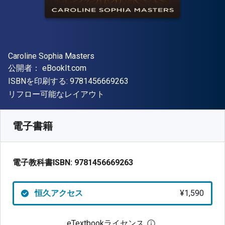
著者
Caroline Sophia Masters
出版社
公開者：
eBookIt.com
"ISBN-13 9781456669263"
ISBNを印刷する:
9781456669263
形式
リフロー可能なレイアウト
入手先
¥
1589.50
JPY
SKU:
9781456669263
電子書籍
電子教科書ISBN:
9781456669263
恒久アクセス
¥1,590
eTextbookライセンス
デジタルライセン