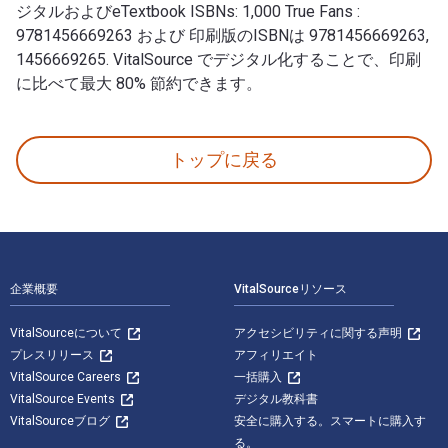
ジタルおよびeTextbook ISBNs: 1,000 True Fans :
9781456669263 および 印刷版のISBNは 9781456669263,
1456669265. VitalSource でデジタル化することで、印刷
に比べて最大 80% 節約できます。
1,000 True Fans: The Secret to Turning Passion 
トップに戻る
フッターナビゲーション
企業概要
VitalSourceリソース
VitalSourceについて
アクセシビリティに関する声明
プレスリリース
アフィリエイト
VitalSource Careers
一括購入
VitalSource Events
デジタル教科書
VitalSourceブログ
安全に購入する。スマートに購入す
る。