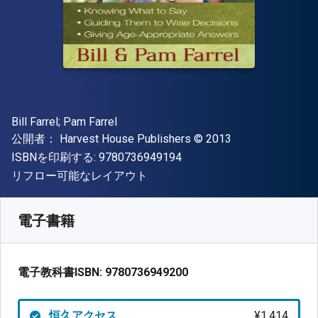
著者
Bill Farrel; Pam Farrel
出版社
著作権
公開者：
Harvest House Publishers
© 2013
"ISBN-13 9780736949194"
ISBNを印刷する:
9780736949194
形式
リフロー可能なレイアウト
入手先
¥
1413.50
JPY
SKU:
9780736949200
電子書籍
電子教科書ISBN:
9780736949200
恒久アクセス
¥1,414