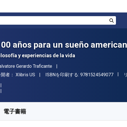
検索
100 años para un sueño america
ilosofía y experiencias de la vida
著者
alvatore Gerardo Traficante
"ISBN
出版社
公開者：
Xlibris US
ISBNを印刷する:
9781524549077
入手先
¥
695.20
JPY
KU:
9781524549060
電子書籍