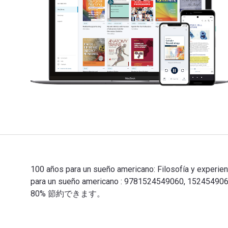
100 años para un sueño americano: Filosofía y exp
para un sueño americano : 9781524549060,
80% 節約できます。
100 años para un sueño americano: Filosofía 