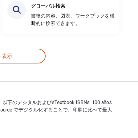
グローバル検索
書籍の内容、図表、ワークブックを横
断的に検索できます。
を表示
Xlibris US. 以下のデジタルおよびeTextbook ISBNs: 100 años
907X. VitalSource でデジタル化することで、印刷に比べて最大
ficante 出版 Xlibris US. 以下のデジタルおよびeTextbook ISBNs: 1