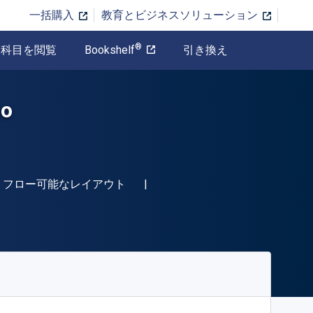
一括購入
教育とビジネスソリューション
®
科目を閲覧
Bookshelf
引き換え
no
-13 9781524549077"
形式
リフロー可能なレイアウト