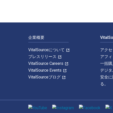
フッターナビゲーション
企業概要
Vital
VitalSourceについて
アクセ
プレスリリース
アフィ
VitalSource Careers
一括購
VitalSource Events
デジタ
VitalSourceブログ
安全に
る。
ソーシャルメディア