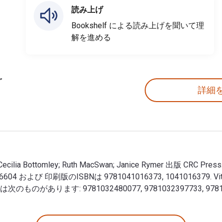
読み上げ
Bookshelf による読み上げを聞いて理
解を進める
詳細
者: Cecilia Bottomley; Ruth MacSwan; Janice Rymer 出版 CR
09, 1040116604 および 印刷版のISBNは 9781041016373, 104
ものがあります: 9781032480077, 9781032397733, 9781040
d 版 著者: Cecilia Bottomley; Ruth MacSwan; Janice Ry