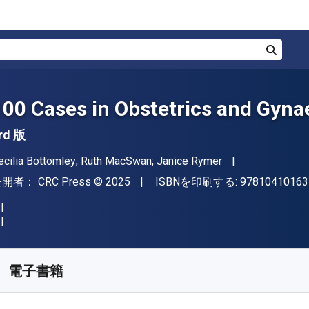
検索
100 Cases in Obstetrics and Gyna
rd 版
著者
ecilia Bottomley; Ruth MacSwan; Janice Rymer
出版社
著作権
公開者：
CRC Press
© 2025
ISBNを印刷する:
97810410163
入手先
¥
6647.30
JPY
KU:
9781040116609
電子書籍