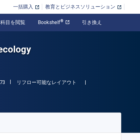
一括購入
教育とビジネスソリューション
®
科目を閲覧
Bookshelf
引き換え
ecology
"ISBN-13 9781041016373"
形式
73
リフロー可能なレイアウト