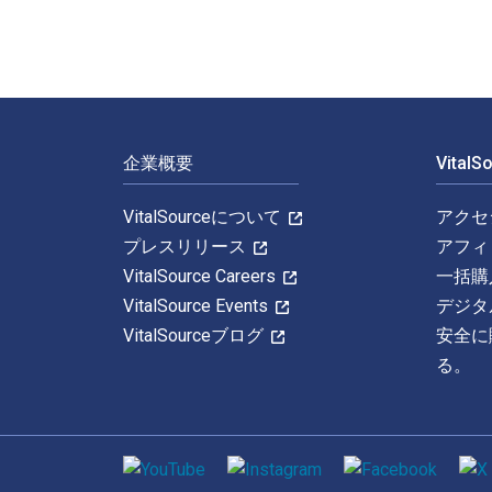
フッターナビゲーション
企業概要
Vital
VitalSourceについて
アクセ
プレスリリース
アフィ
VitalSource Careers
一括購
VitalSource Events
デジタ
VitalSourceブログ
安全に
る。
ソーシャルメディア