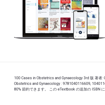
100 Cases in Obstetrics and Gynaecology 3rd 版 著
Obstetrics and Gynaecology : 97810401166
80% 節約できます。 この eTextbook の追加の ISBN には次の
100 Cases in Obstetrics and Gynaecology 3r