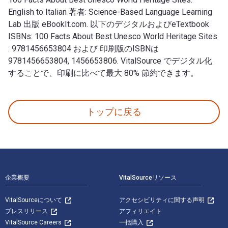
English to Italian 著者: Science-Based Language Learning
Lab 出版 eBookIt.com. 以下のデジタルおよびeTextbook
ISBNs: 100 Facts About Best Unesco World Heritage Sites
: 9781456653804 および 印刷版のISBNは
9781456653804, 1456653806. VitalSource でデジタル化
することで、印刷に比べて最大 80% 節約できます。
100 Facts About Best Unesco World Heritage Sites:
トップに戻る
フッターナビゲーション
企業概要
VitalSourceリソース
VitalSourceについて
アクセシビリティに関する声明
プレスリリース
アフィリエイト
VitalSource Careers
一括購入