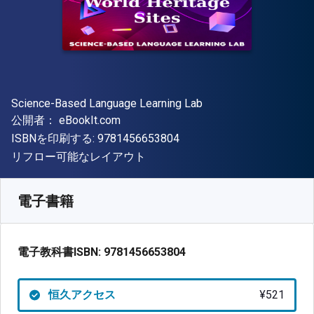
著者
Science-Based Language Learning Lab
出版社
公開者：
eBookIt.com
"ISBN-13 9781456653804"
ISBNを印刷する:
9781456653804
形式
リフロー可能なレイアウト
入手先
¥
521.40
JPY
SKU:
9781456653804
電子書籍
電子教科書ISBN:
9781456653804
恒久アクセス
¥521