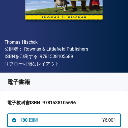
著者
Thomas Hischak
出版社
公開者：
Rowman & Littlefield Publishers
"ISBN-13 9781538105689"
ISBNを印刷する:
9781538105689
形式
リフロー可能なレイアウト
入手先
¥
6000.50
JPY
SKU:
9781538105696R180
電子書籍
電子教科書ISBN:
9781538105696
180 日間
¥6,001