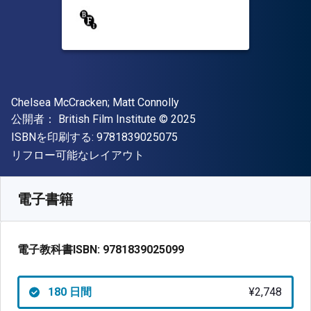
著者
Chelsea McCracken; Matt Connolly
出版社
著作権
公開者：
British Film Institute
© 2025
"ISBN-13 9781839025075"
ISBNを印刷する:
9781839025075
形式
リフロー可能なレイアウト
入手先
¥
2747.80
JPY
SKU:
9781839025099R180
電子書籍
電子教科書ISBN:
9781839025099
180 日間
¥2,748