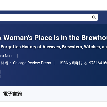
検索
A Woman's Place Is in the Brewh
 Forgotten History of Alewives, Brewsters, Witches, a
著者
ara Nurin
出版社
公開者：
Chicago Review Press
ISBNを印刷する:
97816416
入手先
¥
575.30
JPY
KU:
9781641603430R30
電子書籍