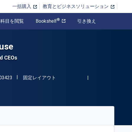
一括購入
教育とビジネスソリューション
®
科目を閲覧
Bookshelf
引き換え
ouse
nd CEOs
"ISBN-13 9781641603423"
形式
03423
固定レイアウト