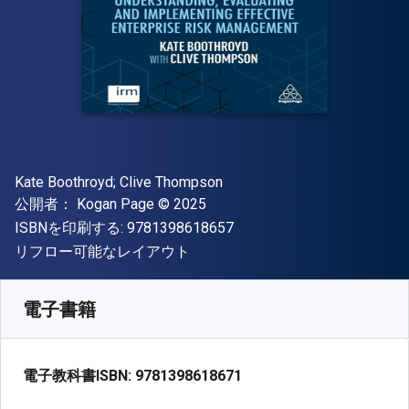
著者
Kate Boothroyd; Clive Thompson
出版社
著作権
公開者：
Kogan Page
© 2025
"ISBN-13 9781398618657"
ISBNを印刷する:
9781398618657
形式
リフロー可能なレイアウト
入手先
¥
14080.00
JPY
SKU:
9781398618671
電子書籍
電子教科書ISBN:
9781398618671