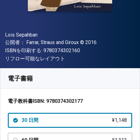
著者
Lois Sepahban
出版社
著作権
公開者：
Farrar, Straus and Giroux
© 2016
"ISBN-13 9780374302160"
ISBNを印刷する:
9780374302160
形式
リフロー可能なレイアウト
入手先
¥
1148.40
JPY
SKU:
9780374302177R30
電子書籍
電子教科書ISBN:
9780374302177
30 日間
¥1,148