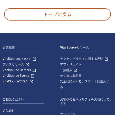
Paper Wishes 1st 版 著者: Lois Sepahban 出版 Farra
トップに戻る
フッターナビゲーション
企業概要
VitalSourceリソース
VitalSourceについて
アクセシビリティに関する声明
プレスリリース
アフィリエイト
VitalSource Careers
一括購入
VitalSource Events
デジタル教科書
VitalSourceブログ
安全に購入する。スマートに購入す
る。
ご相談ください
お客様のセキュリティを大切にしてい
ます
返品条件
プライバシー