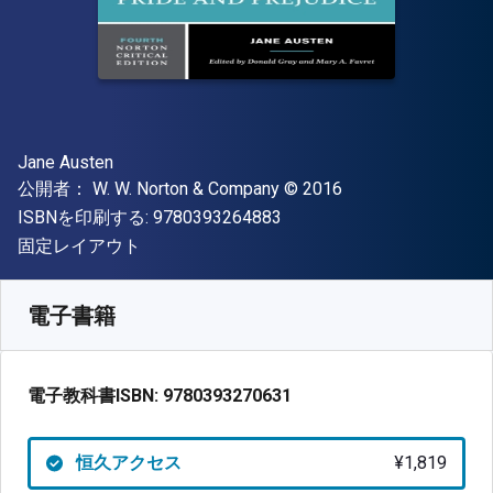
著者
Jane Austen
出版社
著作権
公開者：
W. W. Norton & Company
© 2016
"ISBN-13 9780393264883"
ISBNを印刷する:
9780393264883
形式
固定レイアウト
入手先
¥
1819.40
JPY
SKU:
9780393270631
電子書籍
電子教科書ISBN:
9780393270631
恒久アクセス
¥1,819