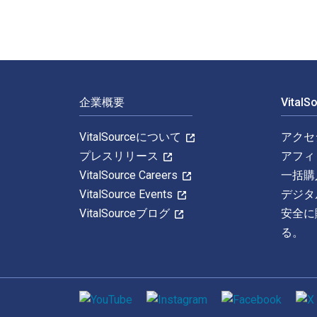
フッターナビゲーション
企業概要
Vital
VitalSourceについて
アクセ
プレスリリース
アフィ
VitalSource Careers
一括購
VitalSource Events
デジタ
VitalSourceブログ
安全に
る。
ソーシャルメディア