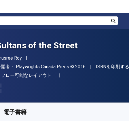
検索
Sultans of the Street
著者
nusree Roy
出版社
著作権
公開者：
Playwrights Canada Press
© 2016
ISBNを印刷する
形式
リフロー可能なレイアウト
入手先
¥
958.10
JPY
KU:
9781770915251R180
電子書籍