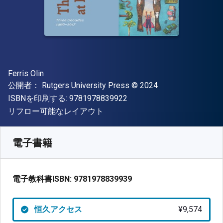
著者
Ferris Olin
出版社
著作権
公開者：
Rutgers University Press
© 2024
"ISBN-13 9781978839922"
ISBNを印刷する:
9781978839922
形式
リフロー可能なレイアウト
入手先
¥
9574.40
JPY
SKU:
9781978839939
電子書籍
電子教科書ISBN:
9781978839939
恒久アクセス
¥9,574