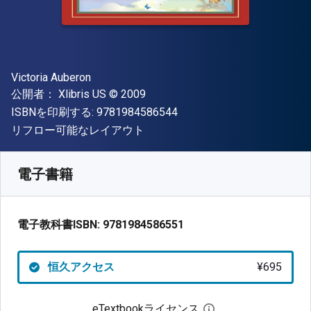
著者
Victoria Auberon
出版社
著作権
公開者：
Xlibris US
© 2009
"ISBN-13 9781984586544"
ISBNを印刷する:
9781984586544
形式
リフロー可能なレイアウト
入手先
¥
695.20
JPY
SKU:
9781984586551
電子書籍
電子教科書ISBN:
9781984586551
恒久アクセス
¥695
eTextbookライセンス
デジタルライセン