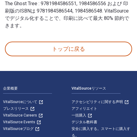
The Ghost Tree : 9781984586551, 1984586556 および 印
刷版のISBNは 9781984586544, 1984586548. VitalSource
でデジタル化することで、印刷に比べて最大 80% 節約で
きます。
The Ghost Tree: Tonantzin's Blessing 著者: Victo
トップに戻る
フッターナビゲーション
企業概要
VitalSourceリソース
VitalSourceについて
アクセシビリティに関する声明
プレスリリース
アフィリエイト
VitalSource Careers
一括購入
VitalSource Events
デジタル教科書
VitalSourceブログ
安全に購入する。スマートに購入す
る。