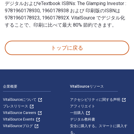
デジタルおよびeTextbook ISBNs: The Glamping Investor :
9781960178930, 1960178938 および 印刷版のISBNは
9781960178923, 196017892X. VitalSource でデジタル化
することで、印刷に比べて最大 80% 節約できます。
The Glamping Investor: A BiggerPockets Guide 著者
トップに戻る
フッターナビゲーション
企業概要
VitalSourceリソース
VitalSourceについて
アクセシビリティに関する声明
プレスリリース
アフィリエイト
VitalSource Careers
一括購入
VitalSource Events
デジタル教科書
VitalSourceブログ
安全に購入する。スマートに購入す
る。