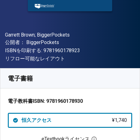
著者
Garrett Brown; BiggerPockets
出版社
公開者：
BiggerPockets
"ISBN-13 9781960178923"
ISBNを印刷する:
9781960178923
形式
リフロー可能なレイアウト
入手先
¥
1740.20
JPY
SKU:
9781960178930
電子書籍
電子教科書ISBN:
9781960178930
恒久アクセス
¥1,740
eTextbookライセンス
デジタルライセン