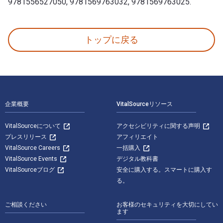
9781556527050, 9781569763032, 9781569763025.
The Lost Supreme: The Life of Dreamgirl Florenc
トップに戻る
フッターナビゲーション
企業概要
VitalSourceリソース
VitalSourceについて
アクセシビリティに関する声明
プレスリリース
アフィリエイト
VitalSource Careers
一括購入
VitalSource Events
デジタル教科書
VitalSourceブログ
安全に購入する。スマートに購入す
る。
ご相談ください
お客様のセキュリティを大切にしてい
ます