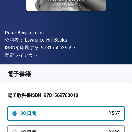
著者
Peter Benjaminson
出版社
公開者：
Lawrence Hill Books
"ISBN-13 9781556529597"
ISBNを印刷する:
9781556529597
形式
固定レイアウト
入手先
¥
566.50
JPY
SKU:
9781569763018R30
電子書籍
電子教科書ISBN:
9781569763018
30 日間
¥567