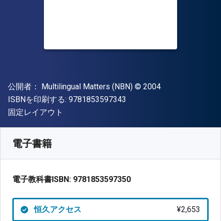
出版社
著作権
公開者：
Multilingual Matters (NBN)
© 2004
"ISBN-13 9781853597343"
ISBNを印刷する:
9781853597343
形式
固定レイアウト
入手先
¥
2653.20
JPY
SKU:
9781853597350
電子書籍
電子教科書ISBN:
9781853597350
恒久アクセス
¥2,653