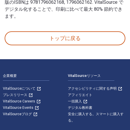
版のISBNは 9781796062168, 1796062162. VitalSource で
デジタル化することで、印刷に比べて最大 80% 節約でき
ます。
War Air Cavalry Style 著者: LTC USA Bert Chole 出
トップに戻る
フッターナビゲーション
企業概要
VitalSourceリソース
VitalSourceについて
アクセシビリティに関する声明
プレスリリース
アフィリエイト
VitalSource Careers
一括購入
VitalSource Events
デジタル教科書
VitalSourceブログ
安全に購入する。スマートに購入す
る。