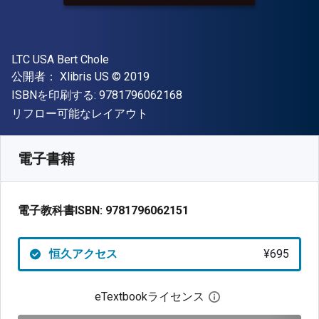
著者
LTC USA Bert Chole
出版社
著作権
公開者：
Xlibris US
© 2019
"ISBN-13 9781796062168"
ISBNを印刷する:
9781796062168
形式
リフロー可能なレイアウト
入手先
¥
695.20
JPY
SKU:
9781796062151
電子書籍
電子教科書ISBN:
9781796062151
恒久アクセス
¥695
eTextbookライセンス
デジタルライセン