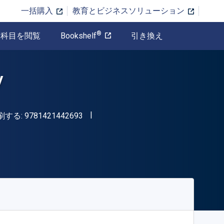
一括購入
教育とビジネスソリューション
®
科目を閲覧
Bookshelf
引き換え
y
"ISBN-13 9781421442693"
刷する:
9781421442693