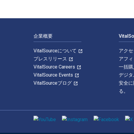
フッターナビゲーション
企業概要
Vital
VitalSourceについて
アクセ
プレスリリース
アフィ
VitalSource Careers
一括購
VitalSource Events
デジタ
VitalSourceブログ
安全に
る。
ソーシャルメディア