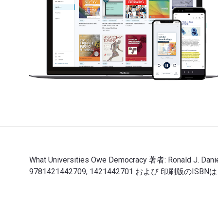
What Universities Owe Democracy 著者: Ronald J. D
9781421442709, 1421442701 および 印刷版のIS
What Universities Owe Democracy 著者: Ronald