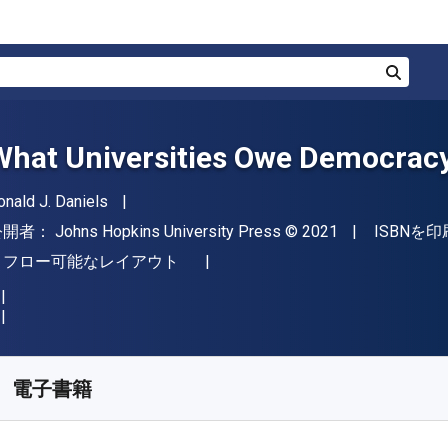
検索
What Universities Owe Democrac
著者
onald J. Daniels
出版社
著作権
公開者：
Johns Hopkins University Press
© 2021
ISBNを印
形式
リフロー可能なレイアウト
入手先
¥
5218.40
JPY
KU:
9781421442709
電子書籍