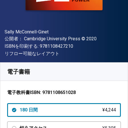
著者
Sally McConnell-Ginet
出版社
著作権
公開者：
Cambridge University Press
© 2020
"ISBN-13 9781108427210"
ISBNを印刷する:
9781108427210
形式
リフロー可能なレイアウト
入手先
¥
4243.80
JPY
SKU:
9781108651028R180
電子書籍
電子教科書ISBN:
9781108651028
180 日間
¥4,244