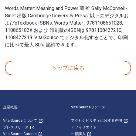
Words Matter: Meaning and Power 著者: Sally McConnell-
Ginet 出版 Cambridge University Press. 以下のデジタルお
よびeTextbook ISBNs: Words Matter : 9781108651028,
110865102X および 印刷版のISBNは 9781108427210,
1108427219. VitalSource でデジタル化することで、印刷
に比べて最大 80% 節約できます。
Words Matter: Meaning and Power 著者: Sally McCo
トップに戻る
フッターナビゲーション
企業概要
VitalSourceリソース
VitalSourceについて
アクセシビリティに関する声明
プレスリリース
アフィリエイト
VitalSource Careers
一括購入