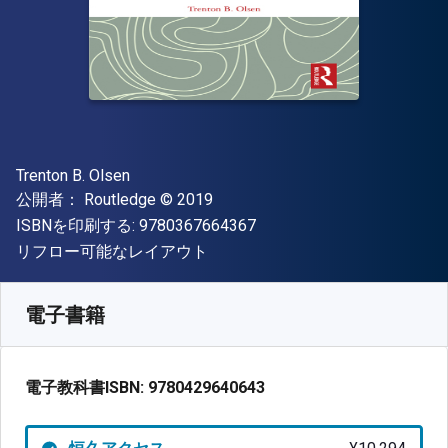
著者
Trenton B. Olsen
出版社
著作権
公開者：
Routledge
© 2019
"ISBN-13 9780367664367"
ISBNを印刷する:
9780367664367
形式
リフロー可能なレイアウト
入手先
¥
10293.80
JPY
SKU:
9780429640643
電子書籍
電子教科書ISBN:
9780429640643