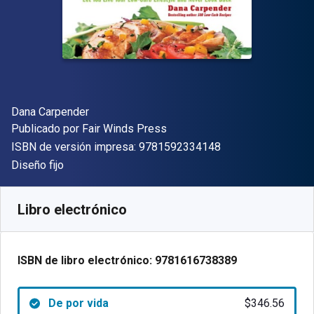
Autor(es)
Dana Carpender
Editor
Publicado por
Fair Winds Press
"ISBN-13 9781592
ISBN de versión impresa:
9781592334148
Formato
Diseño fijo
Disponible en
$
346.56
MXN
SKU:
9781616738389
Libro electrónico
ISBN de libro electrónico:
9781616738389
De por vida
$346.56