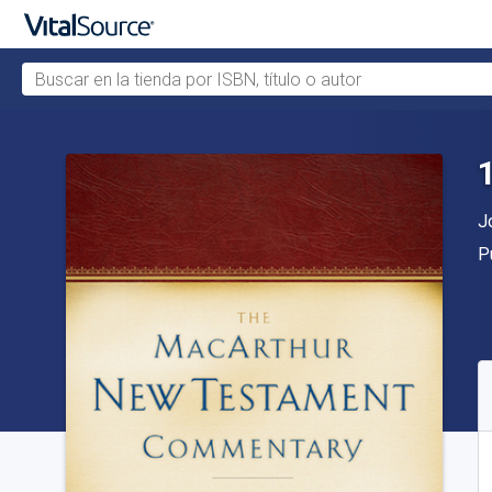
Buscar en la tienda por ISBN, título o autor
Saltar al contenido principal
A
J
Ed
P
D
S