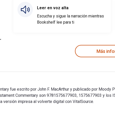
Leer en voz alta
Escucha y sigue la narración mientras
Bookshelf lee para ti
Más inf
y fue escrito por John F. MacArthur y publicado por Moody Pub
Testament Commentary son 9781575677903, 1575677903 y los 
versión impresa al volverte digital con VitalSource.
ry fue escrito por John F. MacArthur y publicado por Moody Pu