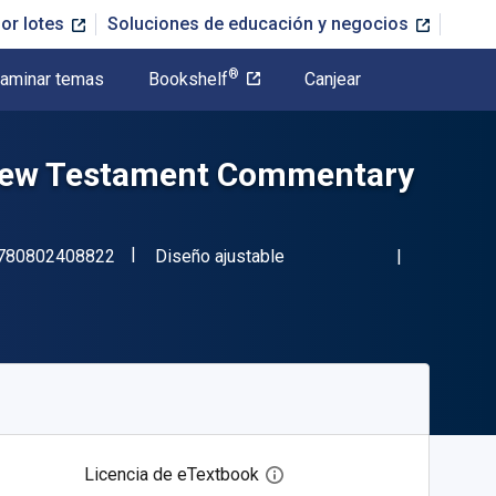
or lotes
Soluciones de educación y negocios
®
aminar temas
Bookshelf
Canjear
 New Testament Commentary
"ISBN-13 9780802408822"
Formato
780802408822
Diseño ajustable
Licencia de eTextbook
Abre el cuadro de diálogo de