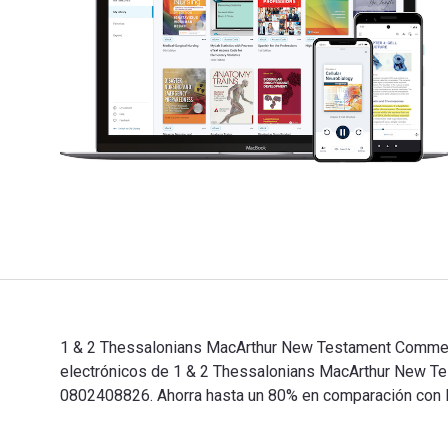
1 & 2 Thessalonians MacArthur New Testament Commentar
electrónicos de 1 & 2 Thessalonians MacArthur New 
0802408826. Ahorra hasta un 80% en comparación con la 
1 & 2 Thessalonians MacArthur New Testament Commenta