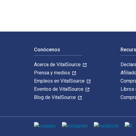
Navegación de pie de página
Conócenos
Recurs
Acerca de VitalSource
Declar
Prensa y medios
Afiliad
Empleos en VitalSource
Compra
Eventos de VitalSource
Libros 
Blog de VitalSource
Compra
Medios de comunicación social