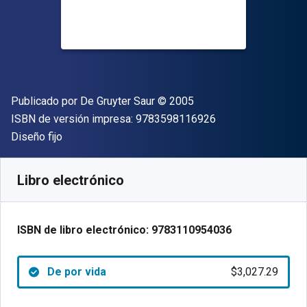
Editor
Copyright
Publicado por
De Gruyter Saur
© 2005
"ISBN-13 9783598
ISBN de versión impresa:
9783598116926
Formato
Diseño fijo
Disponible en
$
3027.29
MXN
SKU:
9783110954036
Libro electrónico
ISBN de libro electrónico:
9783110954036
De por vida
$3,027.29