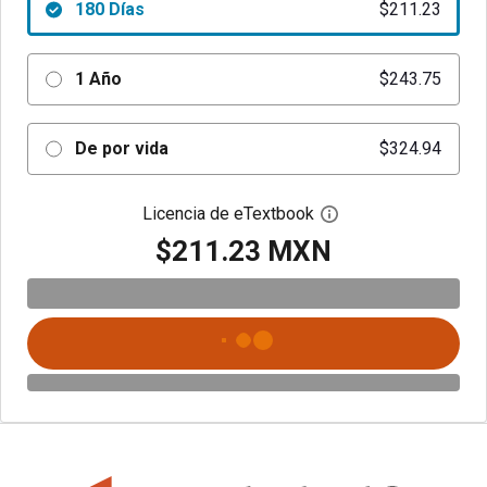
180 Días
$211.23
1 Año
$243.75
De por vida
$324.94
Licencia de eTextbook
Abre el cuadro de di
$211.23 MXN