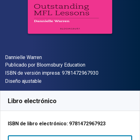
Autor(es)
Dannielle Warren
Editor
Publicado por
Bloomsbury Education
"ISBN-13 9781472
ISBN de versión impresa:
9781472967930
Formato
Diseño ajustable
Disponible en
$
211.23
MXN
SKU:
9781472967923R180
Libro electrónico
ISBN de libro electrónico:
9781472967923