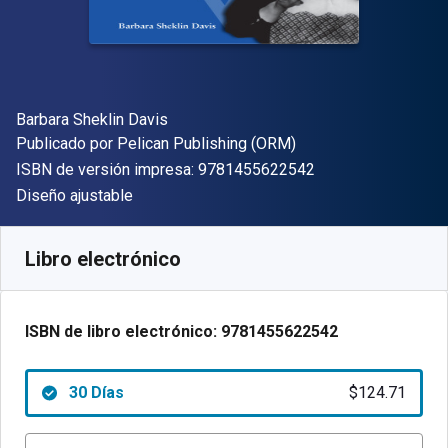
Autor(es)
Barbara Sheklin Davis
Editor
Publicado por
Pelican Publishing (ORM)
"ISBN-13 9781455
ISBN de versión impresa:
9781455622542
Formato
Diseño ajustable
Disponible en
$
124.71
MXN
SKU:
9781455622542R30
Libro electrónico
ISBN de libro electrónico:
9781455622542
30 Días
$124.71