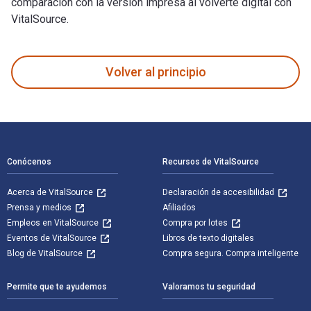
comparación con la versión impresa al volverte digital con
VitalSource.
100 Jewish Things to Do Before You Die fue escrito por Barb
Volver al principio
Navegación de pie de página
Conócenos
Recursos de VitalSource
Acerca de VitalSource
Declaración de accesibilidad
Prensa y medios
Afiliados
Empleos en VitalSource
Compra por lotes
Eventos de VitalSource
Libros de texto digitales
Blog de VitalSource
Compra segura. Compra inteligente
Permite que te ayudemos
Valoramos tu seguridad