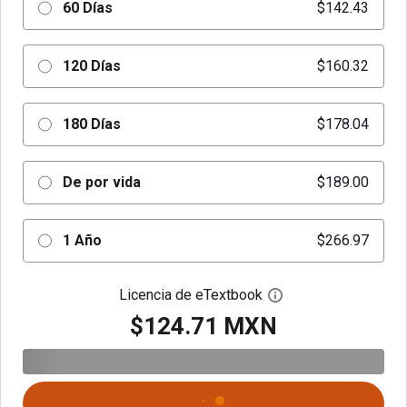
60 Días
$142.43
120 Días
$160.32
180 Días
$178.04
De por vida
$189.00
1 Año
$266.97
Licencia de eTextbook
Abre el cuadro de di
$124.71 MXN