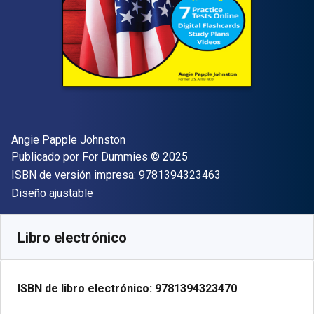
Autor(es)
Angie Papple Johnston
Editor
Copyright
Publicado por
For Dummies
© 2025
"ISBN-13 9781394
ISBN de versión impresa:
9781394323463
Formato
Diseño ajustable
Disponible en
$
344.03
MXN
SKU:
9781394323470
Libro electrónico
ISBN de libro electrónico:
9781394323470