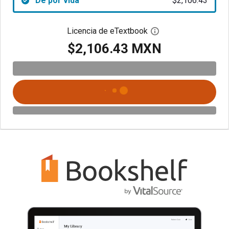
De por vida
$2,106.43
Licencia de eTextbook
Abre el cuadro de di
$2,106.43 MXN