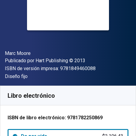
Autor(es)
Marc Moore
Editor
Copyright
Publicado por
Hart Publishing
© 2013
"ISBN-13 9781849
ISBN de versión impresa:
9781849460088
Formato
Diseño fijo
Disponible en
$
2106.43
MXN
SKU:
9781782250869
Libro electrónico
ISBN de libro electrónico:
9781782250869