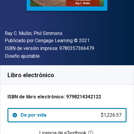
Autor(es)
Ray C. Mullin; Phil Simmons
Editor
Copyright
Publicado por
Cengage Learning
© 2021
"ISBN-13 9780357
ISBN de versión impresa:
9780357366479
Formato
Diseño ajustable
Disponible en
$
1226.57
MXN
SKU:
9798214342122
Libro electrónico
ISBN de libro electrónico:
9798214342122
De por vida
$1,226.57
Licencia de eTextbook
Abre el cuadro de di