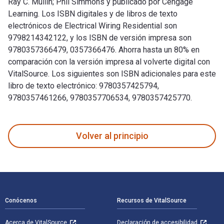
Ray C. Mullin; Phil Simmons y publicado por Cengage
Learning. Los ISBN digitales y de libros de texto
electrónicos de Electrical Wiring Residential son
9798214342122, y los ISBN de versión impresa son
9780357366479, 0357366476. Ahorra hasta un 80% en
comparación con la versión impresa al volverte digital con
VitalSource. Los siguientes son ISBN adicionales para este
libro de texto electrónico: 9780357425794,
9780357461266, 9780357706534, 9780357425770.
Electrical Wiring Residential 20th Edición fue escrito por R
Volver al principio
Navegación de pie de página
Conócenos
Recursos de VitalSource
Acerca de VitalSource
Declaración de accesibilidad