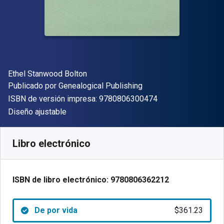
Autor(es)
Ethel Stanwood Bolton
Editor
Publicado por
Genealogical Publishing
"ISBN-13 9780806
ISBN de versión impresa:
9780806300474
Formato
Diseño ajustable
Disponible en
$
361.23
MXN
SKU:
9780806362212
Libro electrónico
ISBN de libro electrónico:
9780806362212
De por vida
$361.23