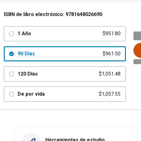
ISBN de libro electrónico:
9781648026690
1 Año
$951.80
90 Días
$961.50
120 Días
$1,051.48
De por vida
$1,057.55
Herramientas de estudio