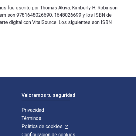
ngs fue escrito por Thomas Akiva, Kimberly H. Robinson
osystem son 9781648026690, 1648026699 y los ISBN de
te digital con VitalSource. Los siguientes son ISBN
ngs fue escrito por Thomas Akiva, Kimberly H. Robinson y publ
Valoramos tu seguridad
Privacidad
Términos
Política de cookies
Configuración de cookies