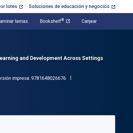
or lotes
Soluciones de educación y negocios
®
aminar temas
Bookshelf
Canjear
 Learning and Development Across Settings
"ISBN-13 9781648026676"
rsión impresa:
9781648026676