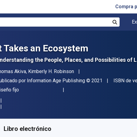
Compra p
Ex
Buscar
It Takes an Ecosystem
nderstanding the People, Places, and Possibilities of
utor(es)
homas Akiva, Kimberly H. Robinson
itor
Copyright
ublicado por
Information Age Publishing
© 2021
ISBN de ve
ormato
iseño fijo
isponible en
$
951.80
MXN
KU:
9781648026690R365
Libro electrónico