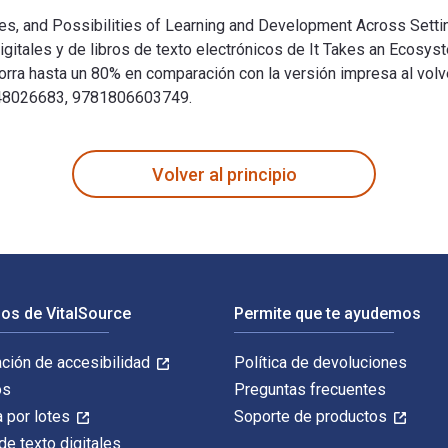
es, and Possibilities of Learning and Development Across Setti
digitales y de libros de texto electrónicos de It Takes an Ec
 hasta un 80% en comparación con la versión impresa al volver
81648026683, 9781806603749.
es, and Possibilities of Learning and Development Across Setti
Volver al principio
os de VitalSource
Permite que te ayudemos
ación de accesibilidad
Política de devoluciones
os
Preguntas frecuentes
 por lotes
Soporte de productos
de texto digitales