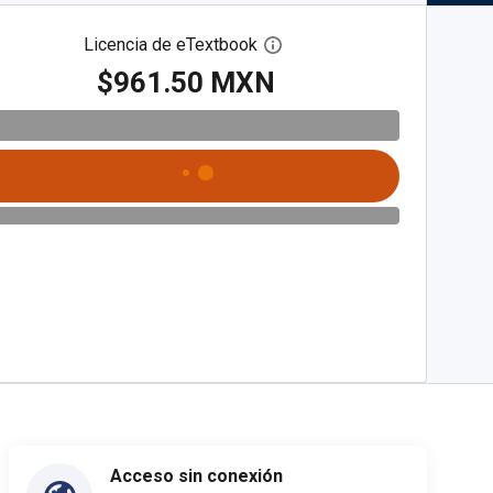
Licencia de eTextbook
Abre el cuadro de diálogo de
$961.50 MXN
Acceso sin conexión