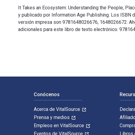
It Takes an Ecosystem: Understanding the People, Plac
y publicado por Information Age Publishing. Los ISBN 
versión impresa son 9781648026676, 1648026672. Ahorra
adicionales para este libro de texto electrónico: 97
It Takes an Ecosystem: Understanding the People, Plac
Navegación de pie de página
Conócenos
Recurs
Acerca de VitalSource
Declar
Prensa y medios
Afiliad
Empleos en VitalSource
Compra
Eventos de VitalSource
Libros 