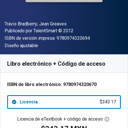
Autor(es)
Travis Bradberry; Jean Greaves
Editor
Copyright
Publicado por
TalentSmart
© 2012
"ISBN-13 9780974
ISBN de versión impresa:
9780974320694
Formato
Diseño ajustable
Disponible en
$
343.17
MXN
SKU:
9780974320670
Libro electrónico + Código de acceso
ISBN de libro electrónico:
9780974320670
Licencia
$343.17
Licencia de eTextbook + código de acceso
Abre el c