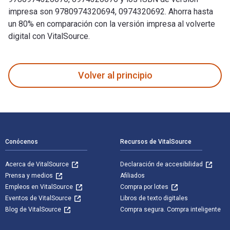
impresa son 9780974320694, 0974320692. Ahorra hasta
un 80% en comparación con la versión impresa al volverte
digital con VitalSource.
Leadership 2.0 fue escrito por Travis Bradberry; Jean Greav
Volver al principio
Navegación de pie de página
Conócenos
Recursos de VitalSource
Acerca de VitalSource
Declaración de accesibilidad
Prensa y medios
Afiliados
Empleos en VitalSource
Compra por lotes
Eventos de VitalSource
Libros de texto digitales
Blog de VitalSource
Compra segura. Compra inteligente