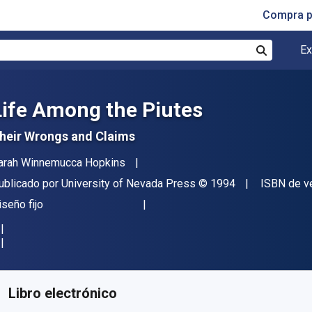
Compra p
Ex
Buscar
Life Among the Piutes
heir Wrongs and Claims
utor(es)
arah Winnemucca Hopkins
itor
Copyright
ublicado por
University of Nevada Press
© 1994
ISBN de v
ormato
iseño fijo
isponible en
$
343.17
MXN
KU:
9780874173987
Libro electrónico