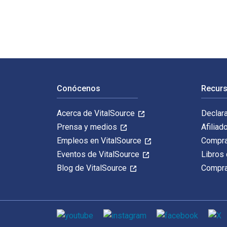
Navegación de pie de página
Conócenos
Recurs
Acerca de VitalSource
Declar
Prensa y medios
Afiliad
Empleos en VitalSource
Compra
Eventos de VitalSource
Libros 
Blog de VitalSource
Compra
Medios de comunicación social