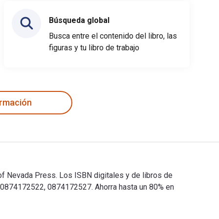
Búsqueda global
Busca entre el contenido del libro, las
figuras y tu libro de trabajo
ormación
f Nevada Press. Los ISBN digitales y de libros de
80874172522, 0874172527. Ahorra hasta un 80% en
 of Nevada Press. Los ISBN digitales y de libros de texto elec