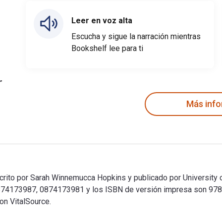
Leer en voz alta
Escucha y sigue la narración mientras
Bookshelf lee para ti
Más inf
crito por Sarah Winnemucca Hopkins y publicado por University o
0874173987, 0874173981 y los ISBN de versión impresa son 97
on VitalSource.
crito por Sarah Winnemucca Hopkins y publicado por University