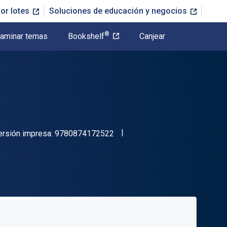
or lotes
Soluciones de educación y negocios
®
aminar temas
Bookshelf
Canjear
"ISBN-13 9780874172522"
ersión impresa:
9780874172522