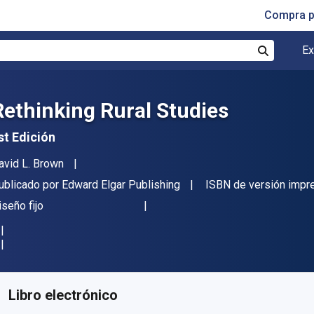
Compra p
Ex
Buscar
Rethinking Rural Studies
st Edición
utor(es)
avid L. Brown
itor
ublicado por
Edward Elgar Publishing
ISBN de versión impr
ormato
iseño fijo
isponible en
$
693.48
MXN
KU:
9781800881785
Libro electrónico