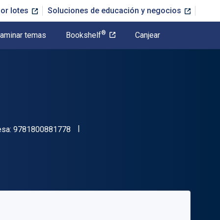
or lotes
Soluciones de educación y negocios
®
aminar temas
Bookshelf
Canjear
"ISBN-13 9781800881778"
esa:
9781800881778