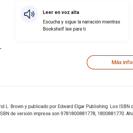
Leer en voz alta
Escucha y sigue la narración mientras
Bookshelf lee para ti
Más inf
vid L. Brown y publicado por Edward Elgar Publishing. Los ISBN d
SBN de versión impresa son 9781800881778, 1800881770. Ahorr
avid L. Brown y publicado por Edward Elgar Publishing. Los ISB