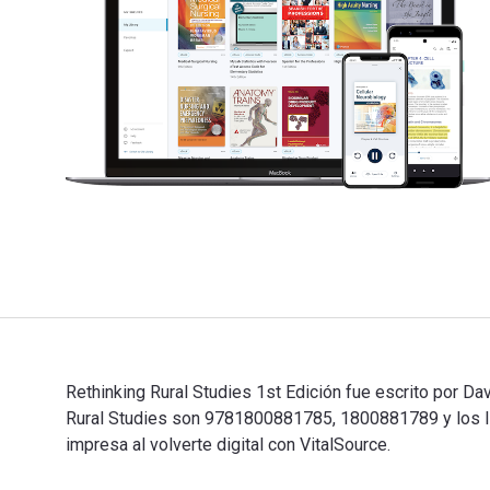
Rethinking Rural Studies 1st Edición fue escrito por Da
Rural Studies son 9781800881785, 1800881789 y los I
impresa al volverte digital con VitalSource.
Rethinking Rural Studies 1st Edición fue escrito por D