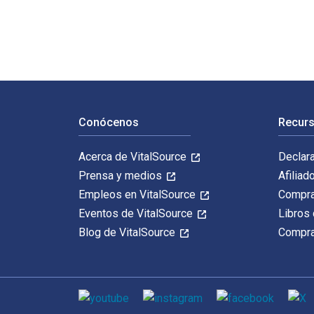
Navegación de pie de página
Conócenos
Recurs
Acerca de VitalSource
Declar
Prensa y medios
Afiliad
Empleos en VitalSource
Compra
Eventos de VitalSource
Libros 
Blog de VitalSource
Compra
Medios de comunicación social