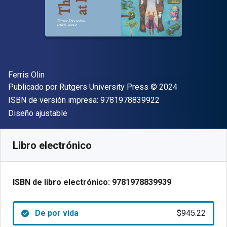
Autor(es)
Ferris Olin
Editor
Copyright
Publicado por
Rutgers University Press
© 2024
"ISBN-13 9781978
ISBN de versión impresa:
9781978839922
Formato
Diseño ajustable
Disponible en
$
945.22
MXN
SKU:
9781978839939
Libro electrónico
ISBN de libro electrónico:
9781978839939
De por vida
$945.22