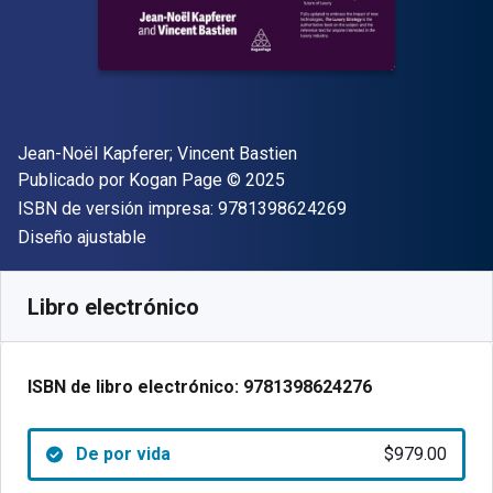
Autor(es)
Jean-Noël Kapferer; Vincent Bastien
Editor
Copyright
Publicado por
Kogan Page
© 2025
"ISBN-13 9781398
ISBN de versión impresa:
9781398624269
Formato
Diseño ajustable
Disponible en
$
979.00
MXN
SKU:
9781398624276
Libro electrónico
ISBN de libro electrónico:
9781398624276
De por vida
$979.00