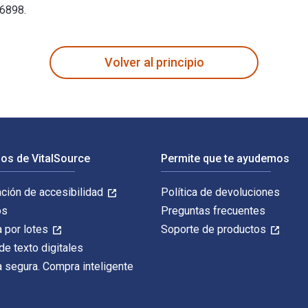
86898.
row, Harness Well-Being, and Reclaim Work-Life Quality 1st Ed
Volver al principio
os de VitalSource
Permite que te ayudemos
ación de accesibilidad
Política de devoluciones
os
Preguntas frecuentes
 por lotes
Soporte de productos
de texto digitales
 segura. Compra inteligente