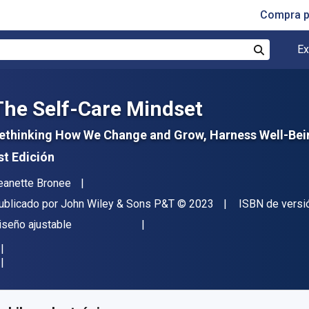
Compra p
Ex
Buscar
The Self-Care Mindset
ethinking How We Change and Grow, Harness Well-Bein
st Edición
utor(es)
eanette Bronee
itor
Copyright
ublicado por
John Wiley & Sons P&T
© 2023
ISBN de versi
ormato
iseño ajustable
isponible en
$
206.42
MXN
KU:
9781119986881