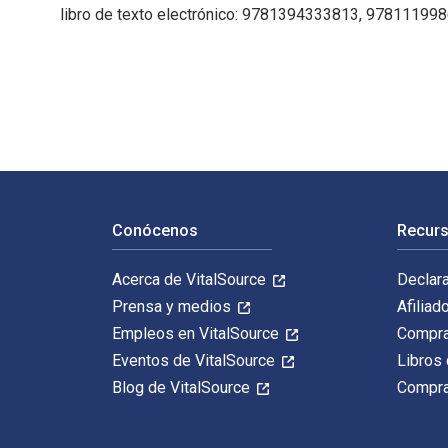
libro de texto electrónico: 9781394333813, 97811199
The Self-Care Mindset: Rethinking How We Change and G
Navegación de pie de página
Conócenos
Recurs
Acerca de VitalSource
Declar
Prensa y medios
Afiliad
Empleos en VitalSource
Compra
Eventos de VitalSource
Libros 
Blog de VitalSource
Compra