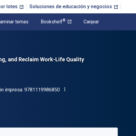
or lotes
Soluciones de educación y negocios
®
aminar temas
Bookshelf
Canjear
g, and Reclaim Work-Life Quality
"ISBN-13 9781119986850"
ón impresa:
9781119986850