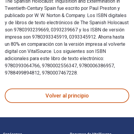
The Spanish Holocaust: Inquisition and Extermination in
Twentieth-Century Spain fue escrito por Paul Preston y
publicado por W. W. Norton & Company. Los ISBN digitales
y de libros de texto electrónicos de The Spanish Holocaust
son 9780393239669, 0393239667 y los ISBN de versión
impresa son 9780393345919, 0393345912. Ahorra hasta
un 80% en comparación con la versión impresa al volverte
digital con VitalSource. Los siguientes son ISBN
adicionales para este libro de texto electrónico:
9780393064766, 9780002556347, 9780006386957,
9788499894812, 9780007467228.
The Spanish Holocaust: Inquisition and Extermination in Twe
Volver al principio
Navegación de pie de página