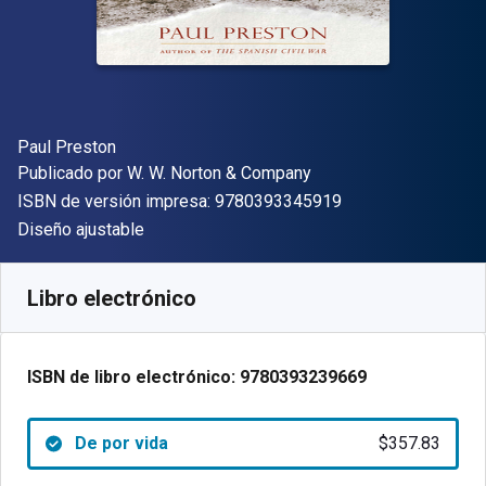
Autor(es)
Paul Preston
Editor
Publicado por
W. W. Norton & Company
"ISBN-13 9780393
ISBN de versión impresa:
9780393345919
Formato
Diseño ajustable
Disponible en
$
357.83
MXN
SKU:
9780393239669
Libro electrónico
ISBN de libro electrónico:
9780393239669
De por vida
$357.83