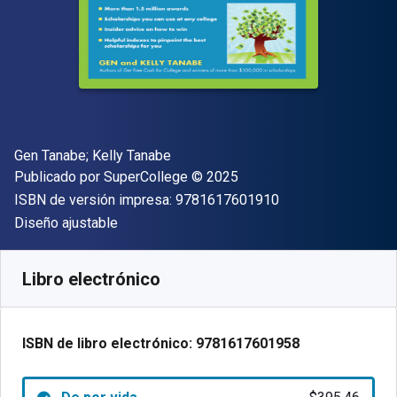
Autor(es)
Gen Tanabe; Kelly Tanabe
Editor
Copyright
Publicado por
SuperCollege
© 2025
"ISBN-13 9781617
ISBN de versión impresa:
9781617601910
Formato
Diseño ajustable
Disponible en
$
395.46
MXN
SKU:
9781617601958
Libro electrónico
ISBN de libro electrónico:
9781617601958