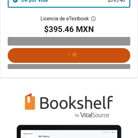
De por vida
$395.46
Licencia de eTextbook
Abre el cuadro de di
$395.46 MXN