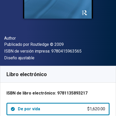
Autor(es)
Author
Editor
Copyright
Publicado por
Routledge
© 2009
"ISBN-13 9780415
ISBN de versión impresa:
9780415963565
Formato
Diseño ajustable
Disponible en
$
1620.00
MXN
SKU:
9781135893217
Libro electrónico
ISBN de libro electrónico:
9781135893217
De por vida
$1,620.00