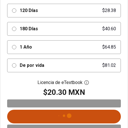
120 Días
$28.38
180 Días
$40.60
1 Año
$64.85
De por vida
$81.02
Licencia de eTextbook
Abre el cuadro de di
$20.30 MXN