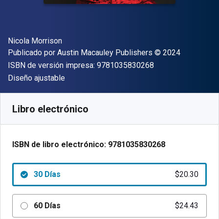
Autor(es)
Nicola Morrison
Editor
Copyright
Publicado por
Austin Macauley Publishers
© 2024
"ISBN-13 9781035
ISBN de versión impresa:
9781035830268
Formato
Diseño ajustable
Disponible en
$
20.30
MXN
SKU:
9781035830268R30
Libro electrónico
ISBN de libro electrónico:
9781035830268
30 Días
$20.30
60 Días
$24.43