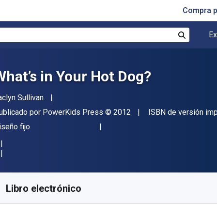
Compra p
Ex
Buscar
What’s in Your Hot Dog?
utor(es)
aclyn Sullivan
itor
Copyright
ublicado por
PowerKids Press
© 2012
ISBN de versión im
ormato
iseño fijo
isponible en
$
368.41
MXN
KU:
9781448865574
Libro electrónico