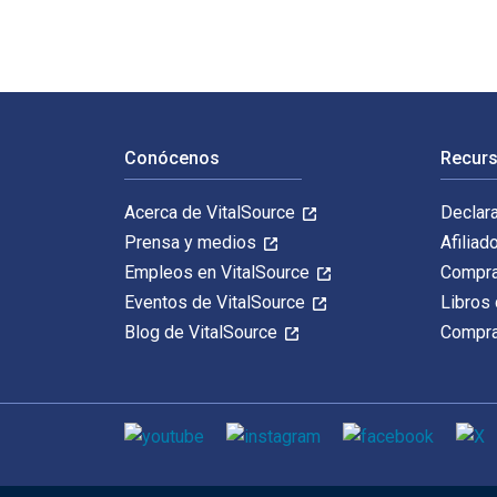
Navegación de pie de página
Conócenos
Recurs
Acerca de VitalSource
Declar
Prensa y medios
Afiliad
Empleos en VitalSource
Compra
Eventos de VitalSource
Libros 
Blog de VitalSource
Compra
Medios de comunicación social