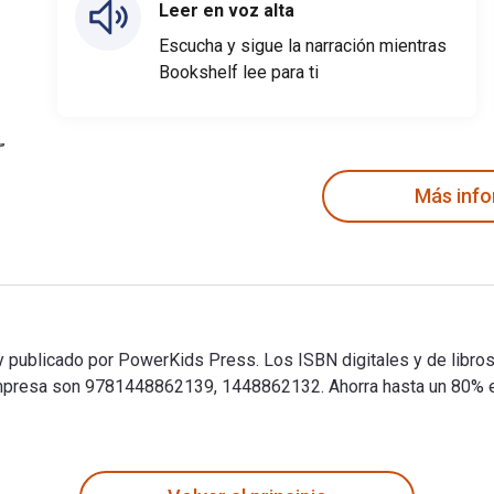
Leer en voz alta
Escucha y sigue la narración mientras
Bookshelf lee para ti
Más inf
 y publicado por PowerKids Press. Los ISBN digitales y de libro
resa son 9781448862139, 1448862132. Ahorra hasta un 80% en 
an y publicado por PowerKids Press. Los ISBN digitales y de li