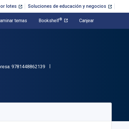
or lotes
Soluciones de educación y negocios
®
aminar temas
Bookshelf
Canjear
"ISBN-13 9781448862139"
presa:
9781448862139