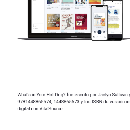
What’s in Your Hot Dog? fue escrito por Jaclyn Sullivan
9781448865574, 1448865573 y los ISBN de versión imp
digital con VitalSource.
What’s in Your Hot Dog? fue escrito por Jaclyn Sulliv